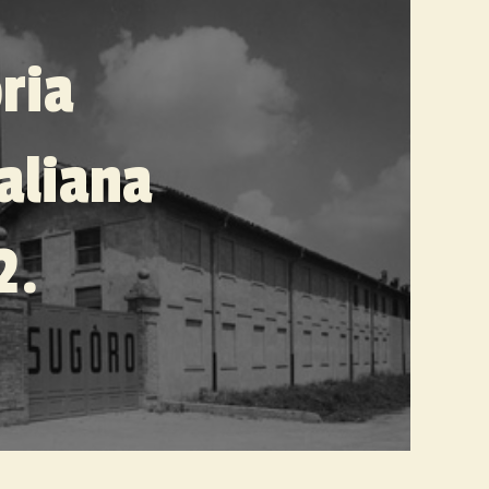
ria
taliana
2.