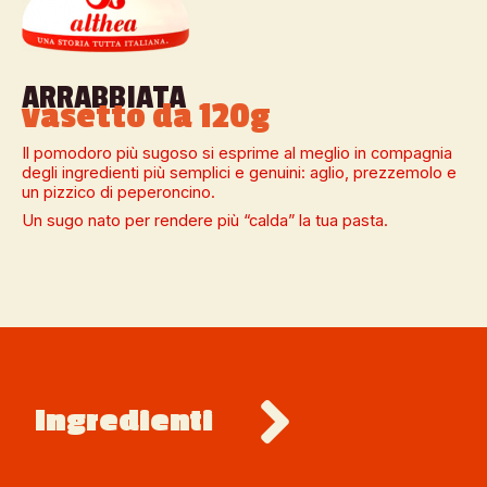
ARRABBIATA
vasetto da 120g
Il pomodoro più sugoso si esprime al meglio in compagnia
degli ingredienti più semplici e genuini: aglio, prezzemolo e
un pizzico di peperoncino.
Un sugo nato per rendere più “calda” la tua pasta.
Ingredienti   